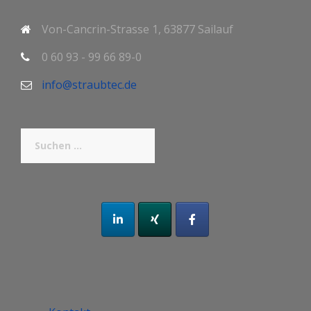
Von-Cancrin-Strasse 1, 63877 Sailauf
0 60 93 - 99 66 89-0
info@straubtec.de
Suchen
nach: