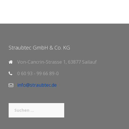
Straubtec GmbH & Co. KG
Von-Cancrin-Strasse 1, 63877 Sailauf
0 60 93 - 99 66 89-0
info@straubtec.de
Suchen
nach: