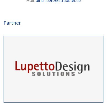
Mail:
ulrich.benz@straubtec.de
Partner