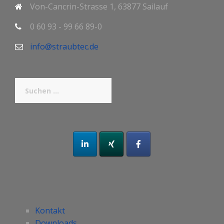
Von-Cancrin-Strasse 1, 63877 Sailauf
0 60 93 - 99 66 89-0
info@straubtec.de
Suchen
nach:
Kontakt
Downloads