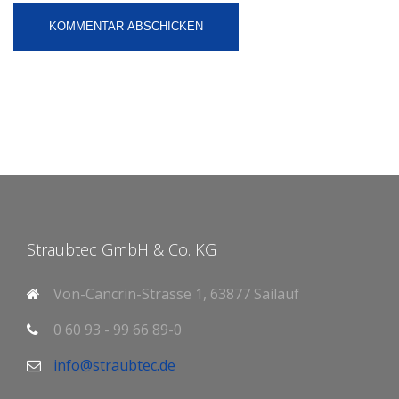
Straubtec GmbH & Co. KG
Von-Cancrin-Strasse 1, 63877 Sailauf
0 60 93 - 99 66 89-0
info@straubtec.de