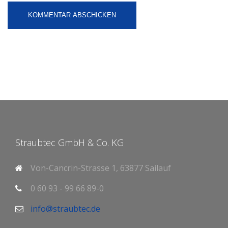
Straubtec GmbH & Co. KG
Von-Cancrin-Strasse 1, 63877 Sailauf
0 60 93 - 99 66 89-0
info@straubtec.de