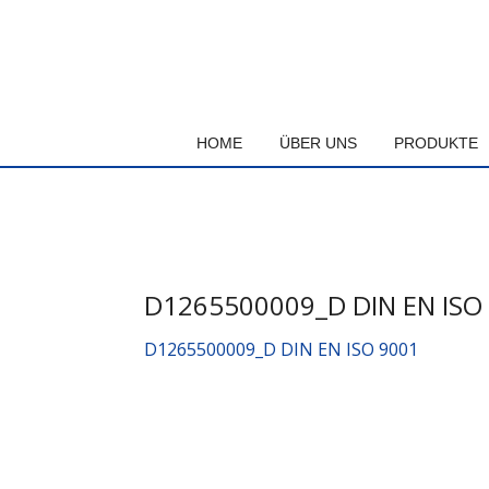
Skip
to
content
HOME
ÜBER UNS
PRODUKTE
D1265500009_D DIN EN ISO
D1265500009_D DIN EN ISO 9001