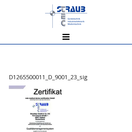
Skip
to
content
D1265500011_D_9001_23_sig