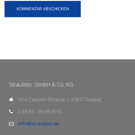
Straubtec GmbH & Co. KG
Von-Cancrin-Strasse 1, 63877 Sailauf
0 60 93 - 99 66 89-0
info@straubtec.de