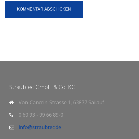
Straubtec GmbH & Co. KG
Von-Cancrin-Strasse 1, 63877 Sailauf
0 60 93 - 99 66 89-0
info@straubtec.de