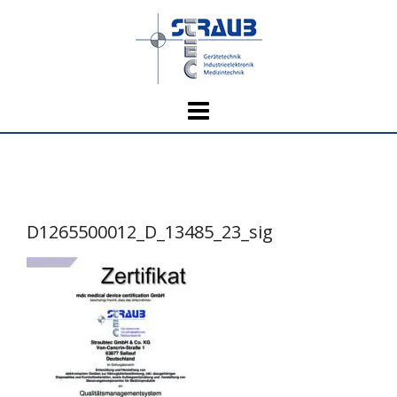
Skip
to
content
D1265500012_D_13485_23_sig