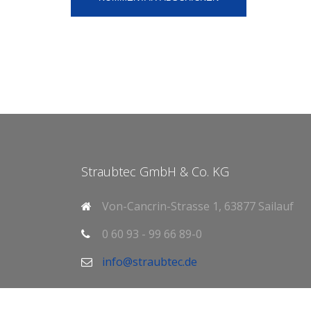
Straubtec GmbH & Co. KG
Von-Cancrin-Strasse 1, 63877 Sailauf
0 60 93 - 99 66 89-0
info@straubtec.de