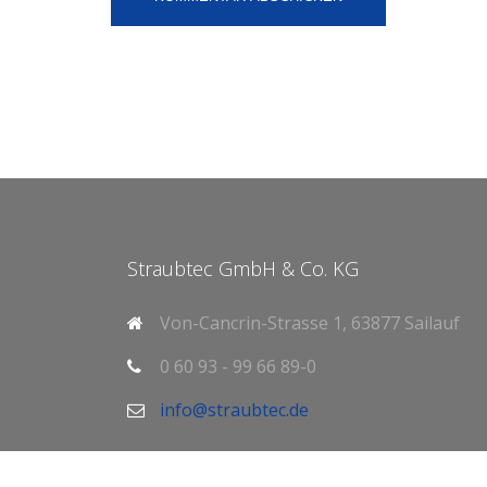
Straubtec GmbH & Co. KG
Von-Cancrin-Strasse 1, 63877 Sailauf
0 60 93 - 99 66 89-0
info@straubtec.de