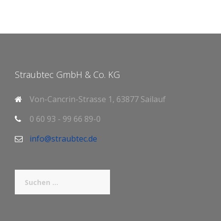
Straubtec GmbH & Co. KG
Von-Cancrin-Strasse 1, 63877 Sailauf
0 60 93 - 99 66 89-0
info@straubtec.de
Suchen
nach: